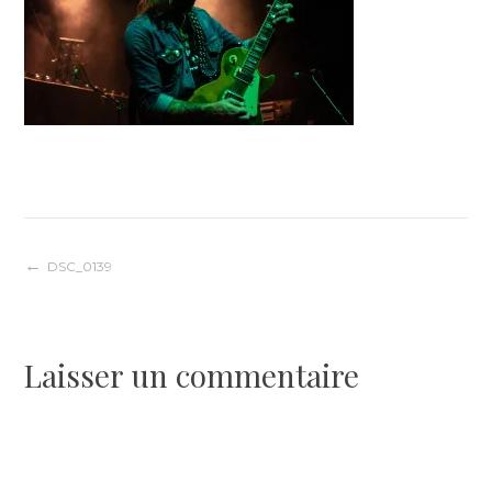
Navigation
DSC_0139
de
Laisser un commentaire
l’article