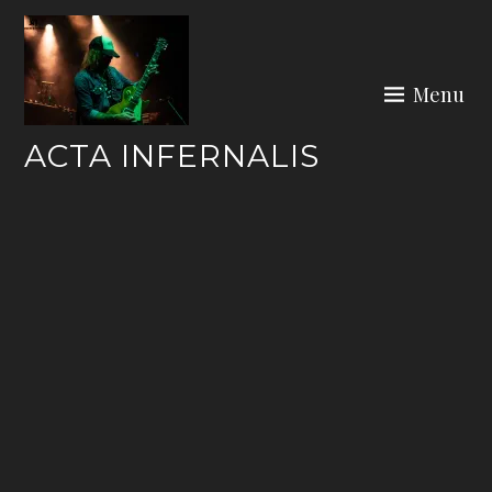
Skip
to
content
Menu
ACTA INFERNALIS