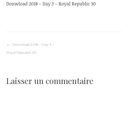
Donwload 2018 – Day 3 – Royal Republic 30
Navigation
Donwload 2018 – Day 3 –
Royal Republic 30
de
l’article
Laisser un commentaire