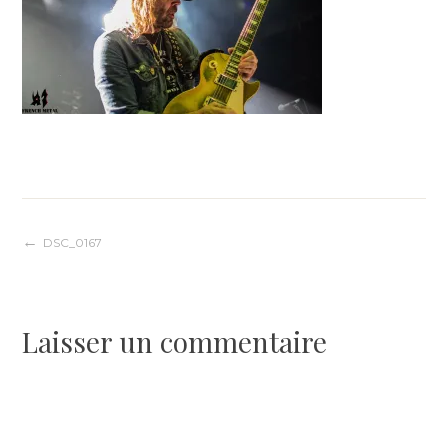
Navigation
DSC_0167
de
Laisser un commentaire
l’article