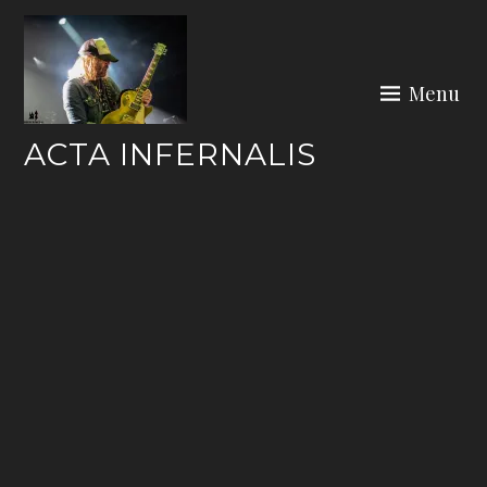
Skip
to
content
Menu
ACTA INFERNALIS