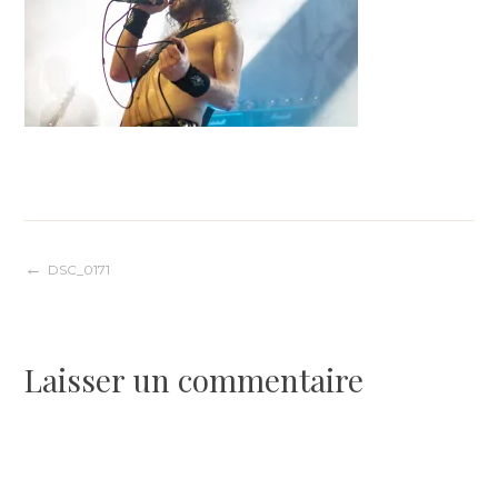
Navigation
DSC_0171
de
Laisser un commentaire
l’article