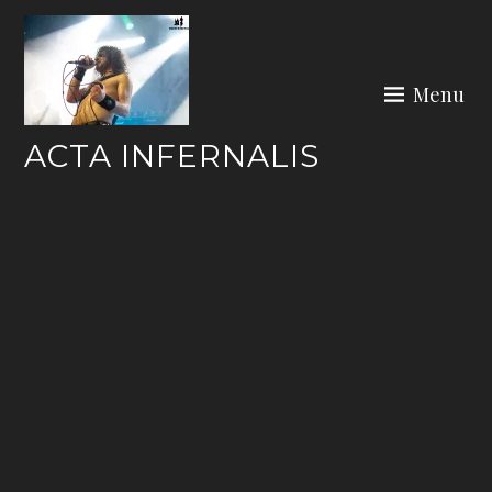
Skip
to
content
Menu
ACTA INFERNALIS