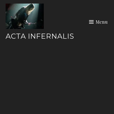
Skip
to
content
Menu
ACTA INFERNALIS