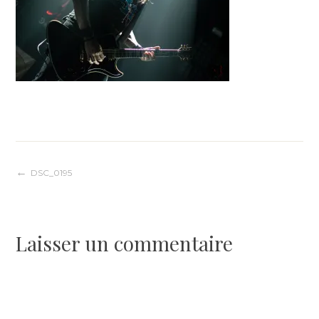
Navigation
DSC_0195
de
Laisser un commentaire
l’article