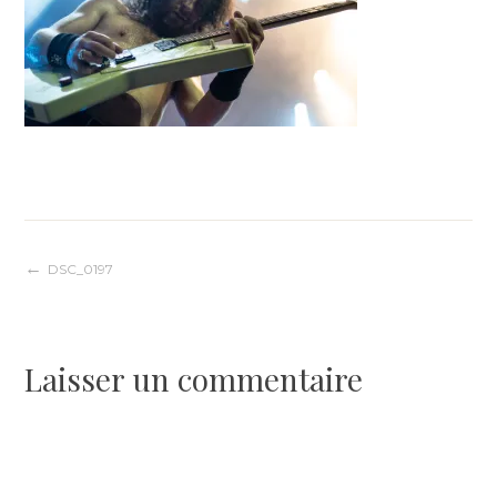
Navigation
DSC_0197
de
Laisser un commentaire
l’article