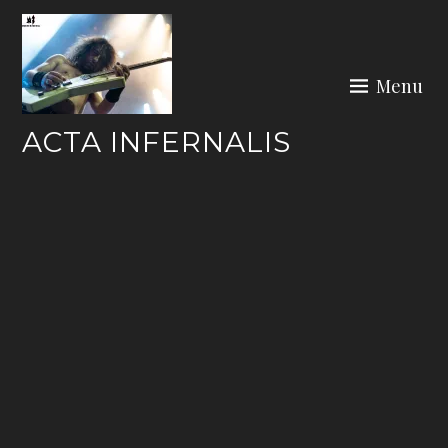
Skip
to
content
Menu
ACTA INFERNALIS