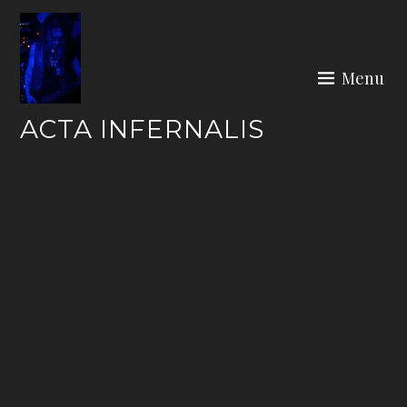
Skip
to
content
Menu
ACTA INFERNALIS