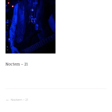
Noctem – 21
Navigation
Noctem – 21