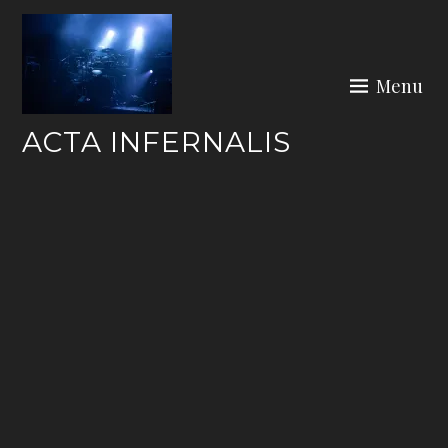
Skip
to
content
Menu
ACTA INFERNALIS