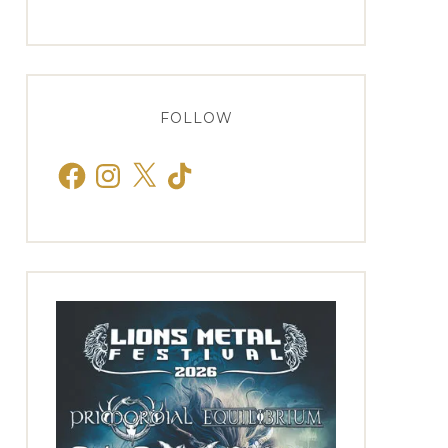
FOLLOW
Facebook
Instagram
X
TikTok