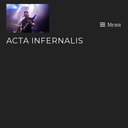
Skip
to
content
Menu
ACTA INFERNALIS