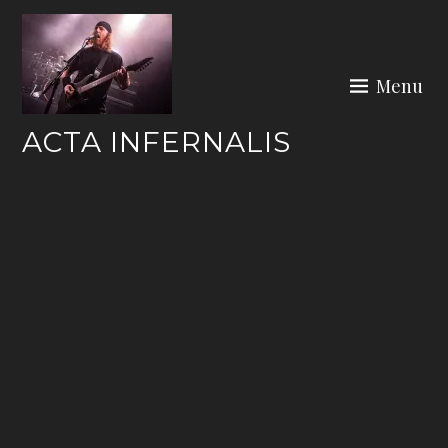
Skip
to
content
Menu
ACTA INFERNALIS