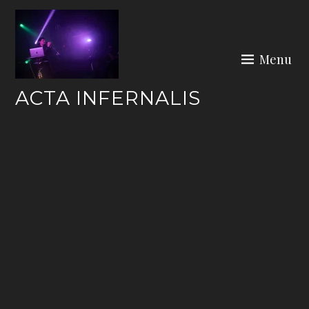
Skip
to
content
Menu
ACTA INFERNALIS