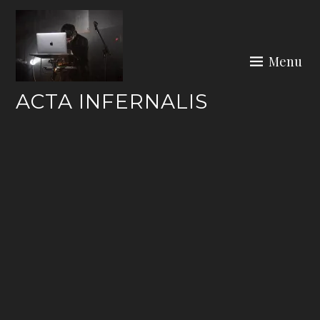
Skip
to
content
Menu
ACTA INFERNALIS