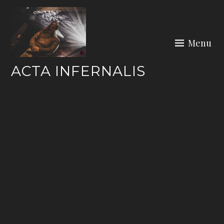
Skip
to
content
Menu
ACTA INFERNALIS