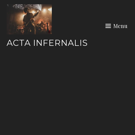
Skip
to
content
Menu
ACTA INFERNALIS