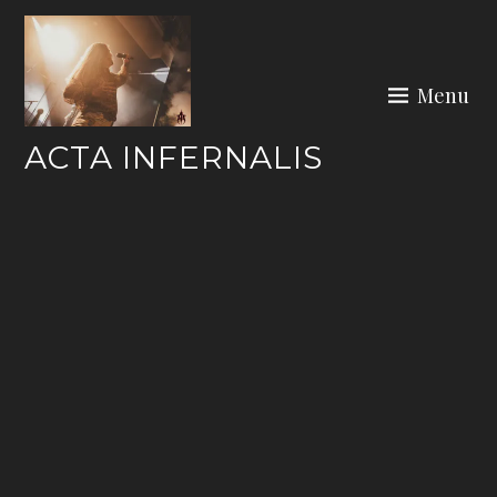
Skip
to
content
Menu
ACTA INFERNALIS