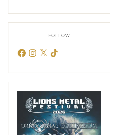
FOLLOW
Facebook
Instagram
X
TikTok