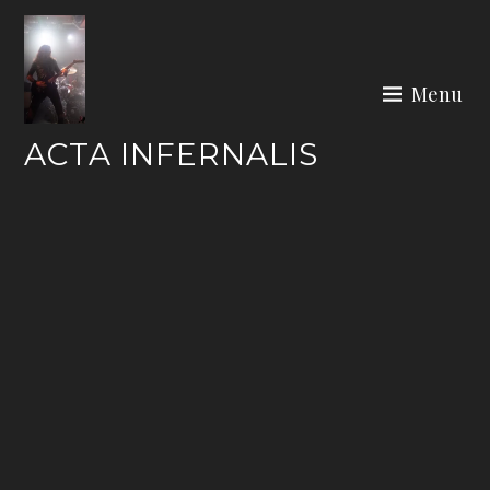
Skip
to
content
Menu
ACTA INFERNALIS