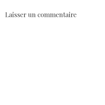
de
l’article
Laisser un commentaire