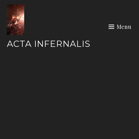
Skip
to
content
Menu
ACTA INFERNALIS