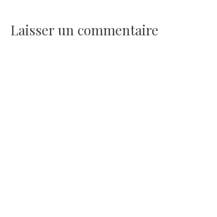
de
l’article
Laisser un commentaire