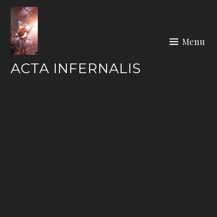
Skip
to
content
Menu
ACTA INFERNALIS