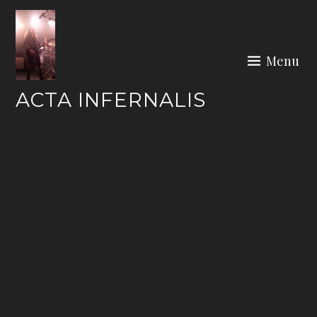
Skip
to
content
Menu
ACTA INFERNALIS