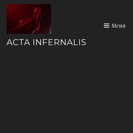
Skip
to
content
Menu
ACTA INFERNALIS