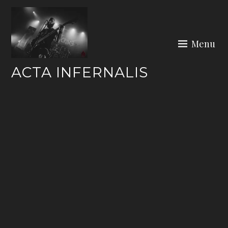
Skip
to
content
Menu
ACTA INFERNALIS