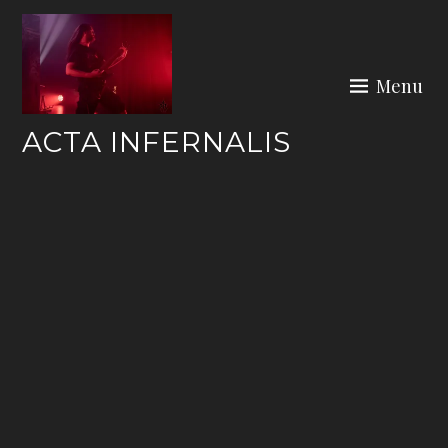
Skip
to
content
Menu
ACTA INFERNALIS