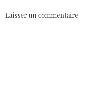
de
l’article
Laisser un commentaire