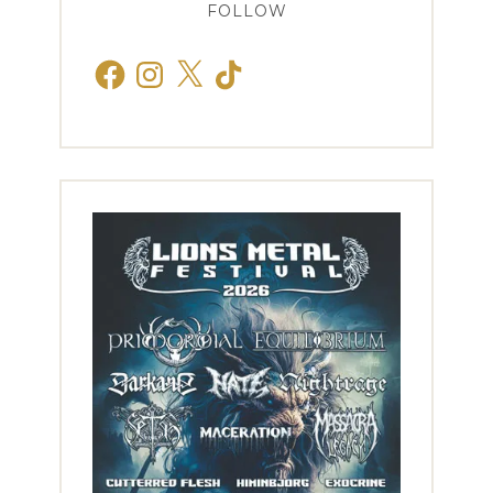
FOLLOW
Facebook
Instagram
X
TikTok