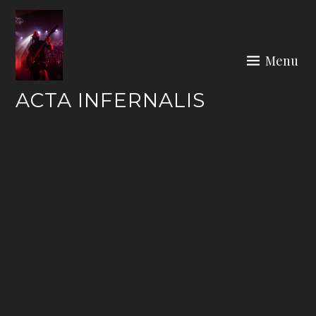
Skip
to
content
Menu
ACTA INFERNALIS