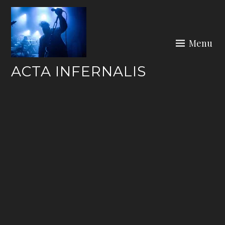
Skip
to
content
Menu
ACTA INFERNALIS