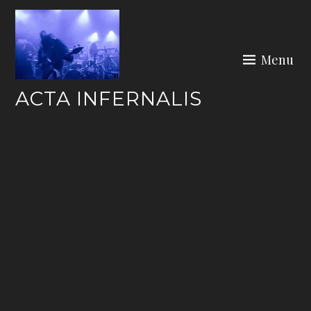
Skip
to
content
Menu
ACTA INFERNALIS