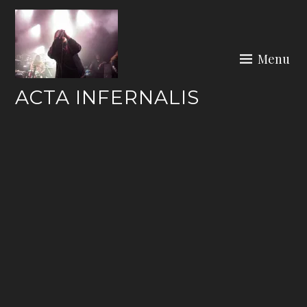
Skip
to
content
Menu
ACTA INFERNALIS