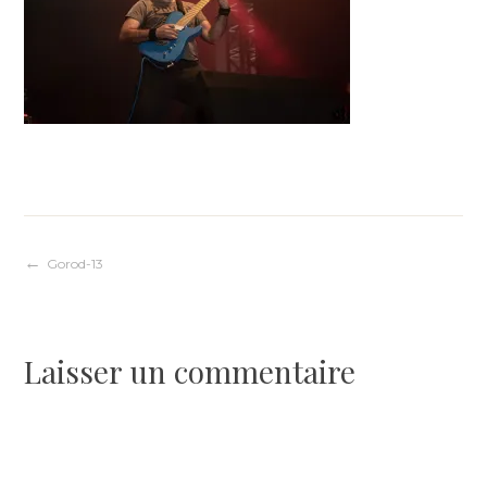
Navigation
Gorod-13
de
Laisser un commentaire
l’article