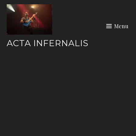
Skip
to
content
Menu
ACTA INFERNALIS