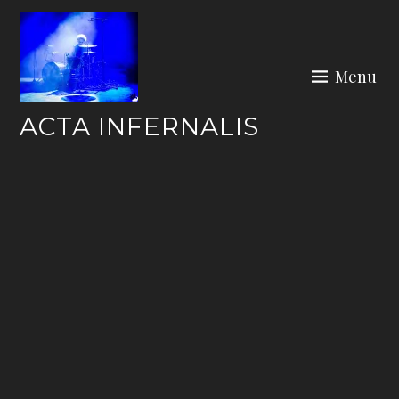
Skip
to
content
Menu
ACTA INFERNALIS