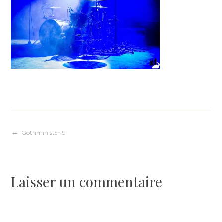
Navigation
Gothminister-9
de
Laisser un commentaire
l’article