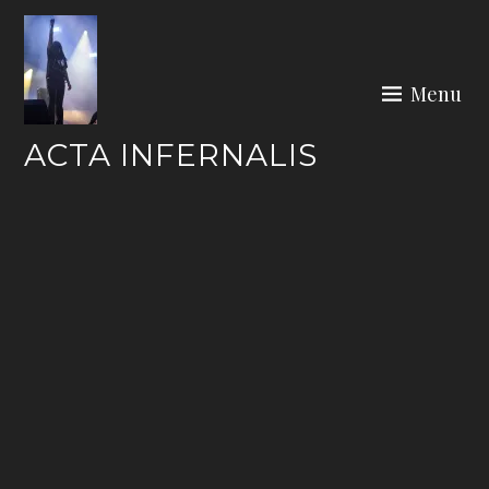
Skip
to
content
Menu
ACTA INFERNALIS