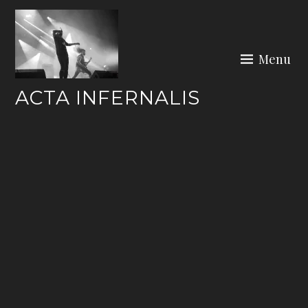
Skip
to
content
Menu
ACTA INFERNALIS