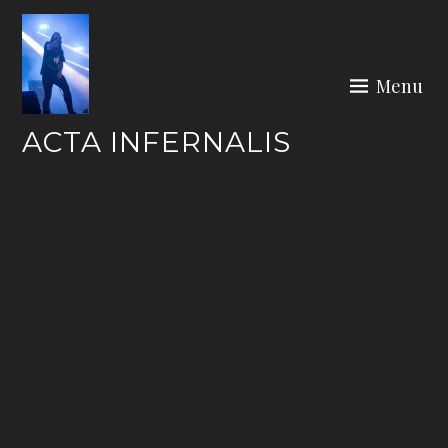
Skip
to
content
Menu
ACTA INFERNALIS