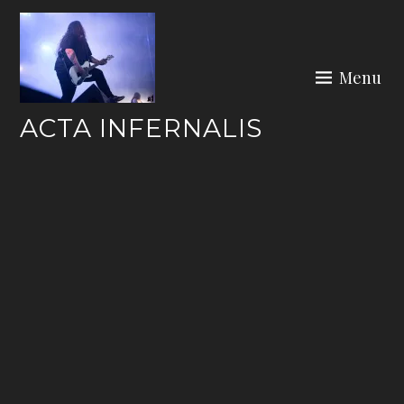
Skip
to
content
Menu
ACTA INFERNALIS