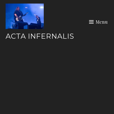
Skip
to
content
Menu
ACTA INFERNALIS