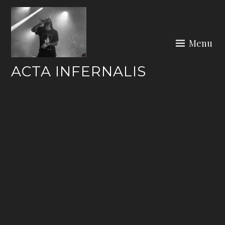
Skip
to
content
Menu
ACTA INFERNALIS