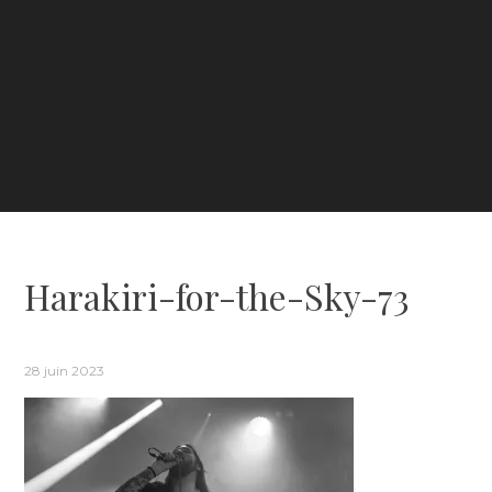
Harakiri-for-the-Sky-73
28 juin 2023