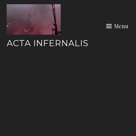
Skip
to
content
Menu
ACTA INFERNALIS