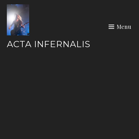
Skip
to
content
Menu
ACTA INFERNALIS