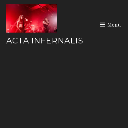
Skip
to
content
Menu
ACTA INFERNALIS