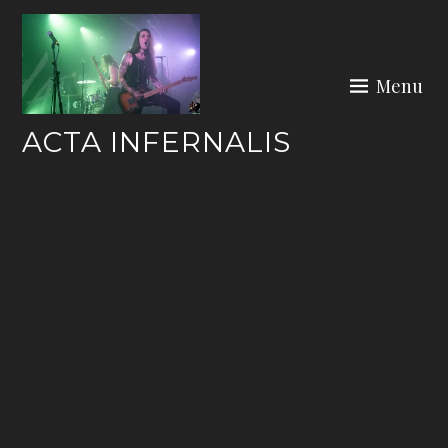
Skip
to
content
Menu
ACTA INFERNALIS