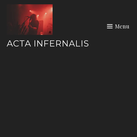
Skip
to
content
Menu
ACTA INFERNALIS