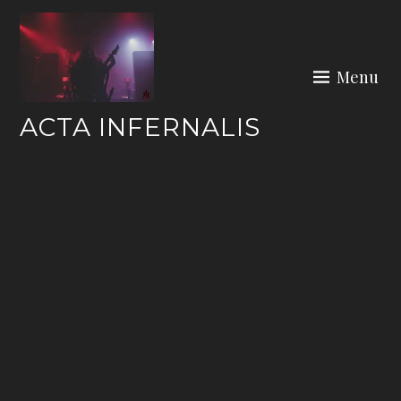
Skip
to
content
Menu
ACTA INFERNALIS