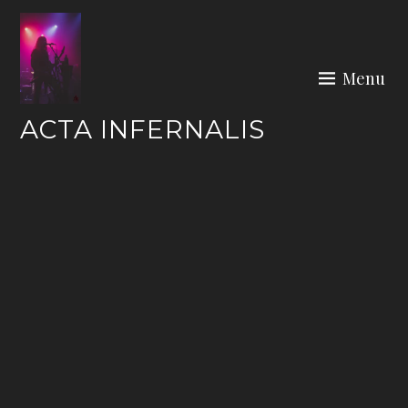
Skip
to
content
Menu
ACTA INFERNALIS