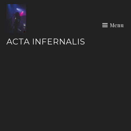
Skip
to
content
Menu
ACTA INFERNALIS