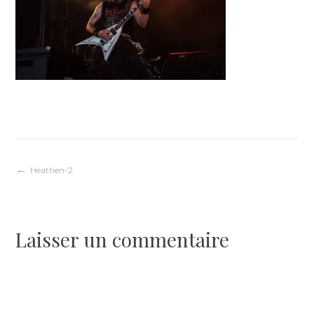
Navigation
Heathen-2
de
Laisser un commentaire
l’article