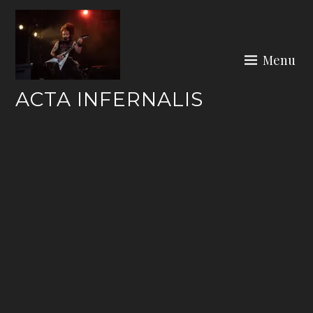
Skip
to
content
Menu
ACTA INFERNALIS