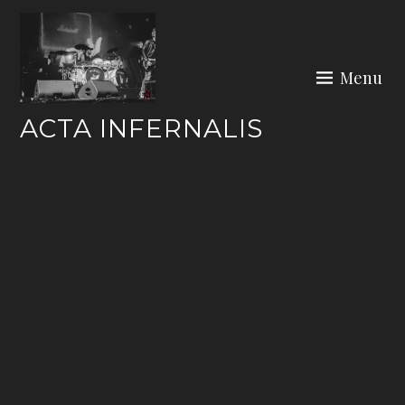
Skip
to
content
Menu
ACTA INFERNALIS