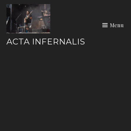
Skip
to
content
Menu
ACTA INFERNALIS