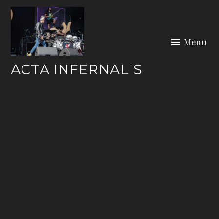
Skip
to
content
Menu
ACTA INFERNALIS