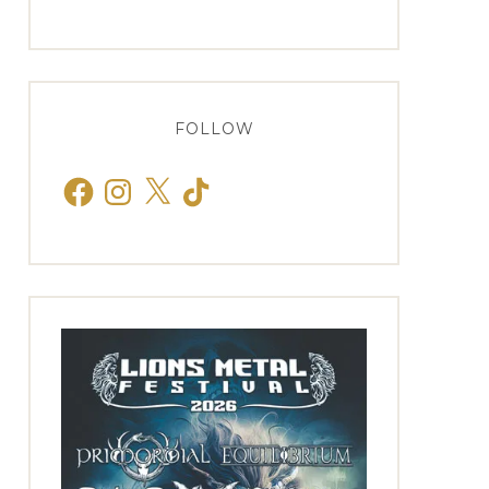
FOLLOW
Facebook
Instagram
X
TikTok