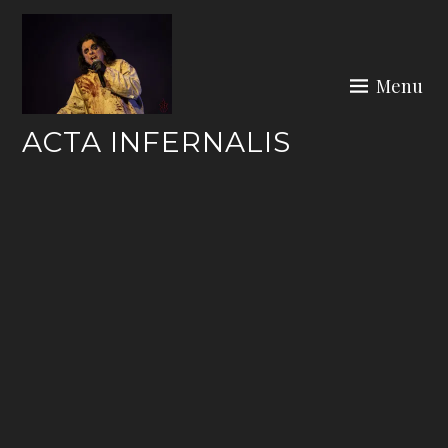
Skip
to
content
Menu
ACTA INFERNALIS